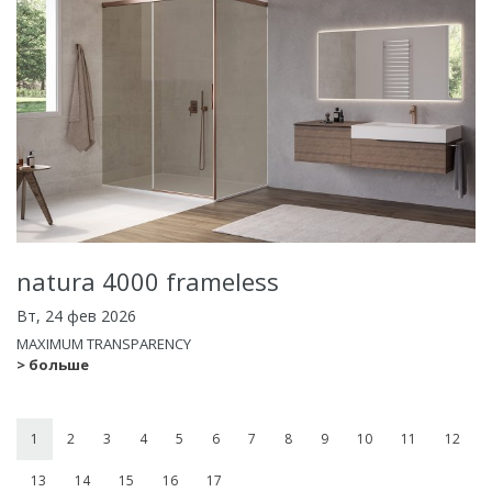
natura 4000 frameless
Вт, 24 фев 2026
MAXIMUM TRANSPARENCY
> больше
1
2
3
4
5
6
7
8
9
10
11
12
13
14
15
16
17