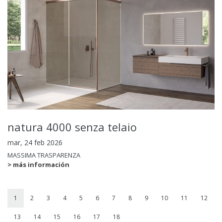
natura 4000 senza telaio
mar, 24 feb 2026
MASSIMA TRASPARENZA
> más información
1
2
3
4
5
6
7
8
9
10
11
12
13
14
15
16
17
18