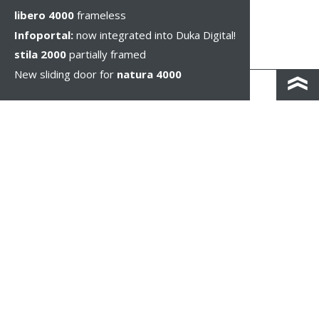
libero 4000
frameless
Infoportal:
now integrated into Duka Digital!
stila 2000
partially framed
New sliding door for
natura 4000
КОНТАКТЫ И КАРТА ПРОЕЗДА
ПОЛИТИКА КОНФИДЕНЦИАЛЬНОСТИ
ПРАВОВОЕ УВЕДОМЛЕНИЕ
WHISTLEBLOWING
НАСТРОЙКИ ФАЙЛОВ COOKIE
COPYRIGHT © 2026 Duka AG - IT 01583690217 - ALL RIGHTS RESERVED