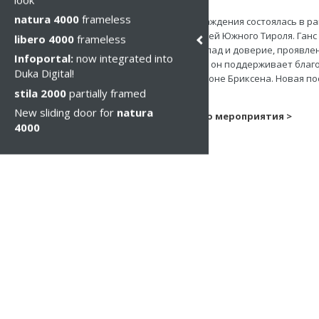
Пн, 09 янв 2017
natura 4000
frameless
Церемония награждения состоялась в р
предпринимателей Южного Тироля. Ганс
libero 4000
frameless
жюри, за свой вклад и доверие, проявл
Infoportal:
now integrated into
Тиролю, который он поддерживает благо
Duka Digital!
промышленной зоне Бриксена. Новая по
stila 2000
partially framed
300 человек.
New sliding door for
natura
смотреть видео мероприятия >
4000