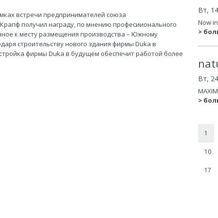
Вт, 1
амках встречи предпринимателей союза
Now in
 Крапф получил награду, по мнению професиионального
> бо
енное к месту размещения производства – Южному
даря строительству нового здания фирмы Duka в
стройка фирмы Duka в будущем обеспечит работой более
nat
Вт, 2
MAXIM
> бо
1
10
17