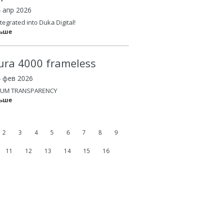
4 апр 2026
tegrated into Duka Digital!
льше
ura 4000 frameless
4 фев 2026
UM TRANSPARENCY
льше
2
3
4
5
6
7
8
9
11
12
13
14
15
16