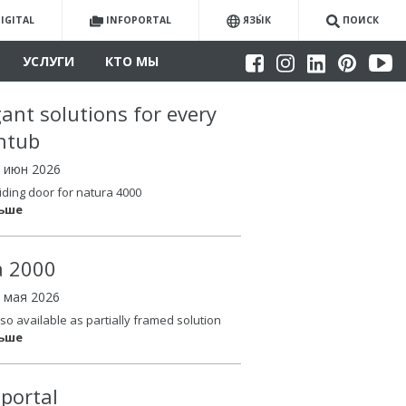
IGITAL
INFOPORTAL
ЯЗЫ́К
ПОИСК
УСЛУГИ
КТО МЫ
gant solutions for every
htub
4 июн 2026
iding door for natura 4000
льше
la 2000
6 мая 2026
so available as partially framed solution
льше
oportal