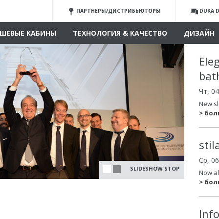
ПАРТНЕРЫ/ДИСТРИБЬЮТОРЫ
DUKA D
ШЕВЫЕ КАБИНЫ
ТЕХНОЛОГИЯ & КАЧЕСТВО
ДИЗАЙН
Ele
bat
Чт, 0
New sl
> бо
sti
Ср, 0
SLIDESHOW STOP
Now al
> бо
Inf