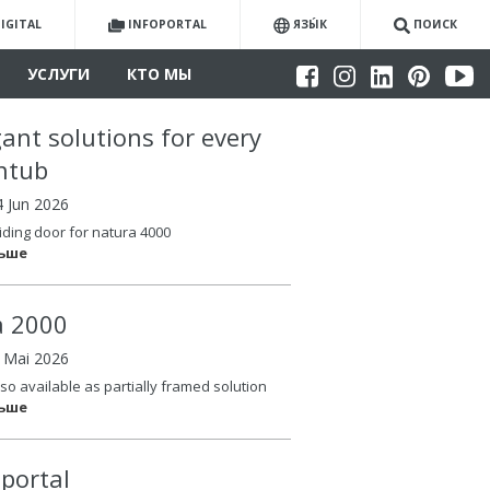
IGITAL
INFOPORTAL
ЯЗЫ́К
ПОИСК
УСЛУГИ
КТО МЫ
gant solutions for every
htub
4 Jun 2026
iding door for natura 4000
льше
la 2000
6 Mai 2026
so available as partially framed solution
льше
oportal