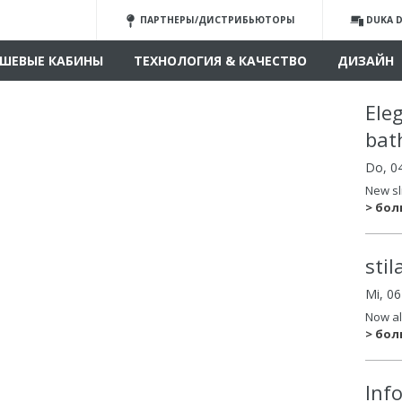
ПАРТНЕРЫ/ДИСТРИБЬЮТОРЫ
DUKA D
ШЕВЫЕ КАБИНЫ
ТЕХНОЛОГИЯ & КАЧЕСТВО
ДИЗАЙН
Ele
bat
Do, 0
New sl
> бо
sti
Mi, 0
Now al
> бо
Inf