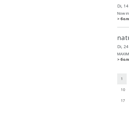
Di, 14
Now in
> бо
nat
Di, 2
MAXIM
> бо
1
10
17