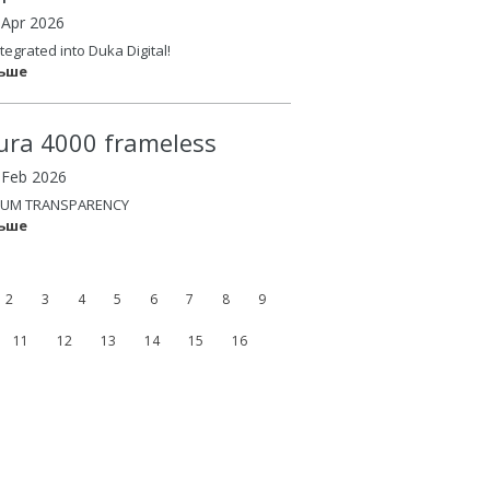
 Apr 2026
tegrated into Duka Digital!
льше
ura 4000 frameless
4 Feb 2026
UM TRANSPARENCY
льше
2
3
4
5
6
7
8
9
11
12
13
14
15
16