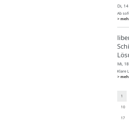
Di, 14
Ab sofo
> meh
lib
Sch
Lös
Mi, 1
Klare 
> meh
1
10
17