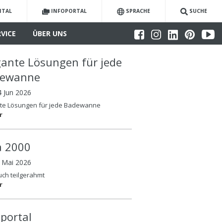
ITAL
INFOPORTAL
SPRACHE
SUCHE
RVICE
ÜBER UNS
gante Lösungen für jede
dewanne
4 Jun 2026
nte Lösungen für jede Badewanne
r
la 2000
6 Mai 2026
auch teilgerahmt
r
oportal