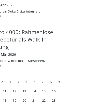
 Apr 2026
rt in Duka Digital integriert!
r
ero 4000: Rahmenlose
iebetür als Walk-In-
ung
8 Mär 2026
Linien & maximale Transparenz
r
2
3
4
5
6
7
8
9
11
12
13
14
15
16
18
19
20
21
22
23