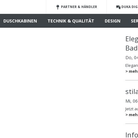
PARTNER & HÄNDLER
DUKA DIG
DUSCHKABINEN
TECHNIK & QUALITÄT
DESIGN
SE
Ele
Ba
Do, 0
Elega
> meh
sti
Mi, 0
Jetzt 
> meh
Inf