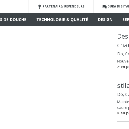
PARTENAIRE/ REVENDEURS
DUKA DIGITA
S DE DOUCHE
TECHNOLOGIE & QUALITÉ
DESIGN
SE
Des
cha
Do, 0
Nouvel
> en p
sti
Do, 0
Mainte
cadre 
> en p