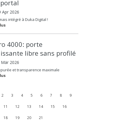
oportal
9 Apr 2026
ais intégré à Duka Digital !
lus
ero 4000: porte
issante libre sans profilé
8 Mär 2026
épurée et transparence maximale
lus
2
3
4
5
6
7
8
9
11
12
13
14
15
16
18
19
20
21