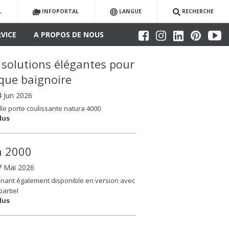
L
INFOPORTAL
LANGUE
RECHERCHE
RVICE
A PROPOS DE NOUS
 solutions élégantes pour
que baignoire
4 Jun 2026
le porte coulissante natura 4000
lus
la 2000
7 Mai 2026
nant également disponible en version avec
partiel
lus