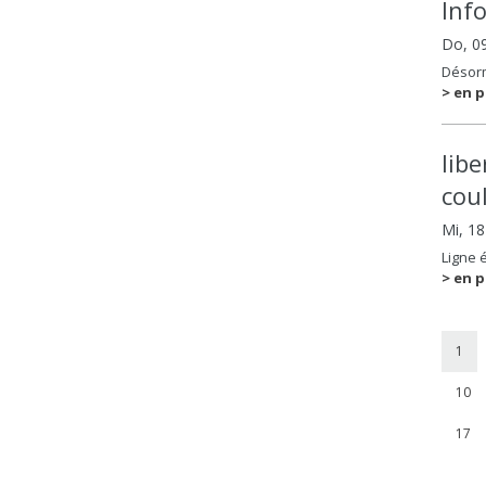
Inf
Do, 0
Désorm
> en p
lib
coul
Mi, 1
Ligne 
> en p
1
10
17