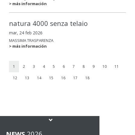
> más información
natura 4000 senza telaio
mar, 24 feb 2026
MASSIMA TRASPARENZA
> más información
1
2
3
4
5
6
7
8
9
10
11
12
13
14
15
16
17
18
NEWS
2026