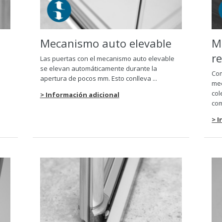
Mecanismo auto elevable
M
r
Las puertas con el mecanismo auto elevable
se elevan automáticamente durante la
Com
apertura de pocos mm. Esto conlleva ...
mec
col
> Información adicional
com
> 