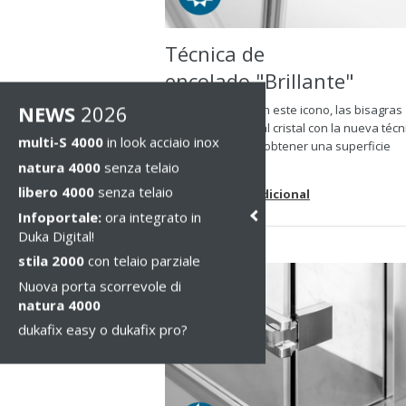
Técnica de
encolado "Brillante"
NEWS
2026
En los artículos con este icono, las bisagras
están encoladas al cristal con la nueva técn
multi-S 4000
in look acciaio inox
UV de Duka, para obtener una superficie
interna ...
natura 4000
senza telaio
libero 4000
senza telaio
> Información adicional
Infoportale:
ora integrato in
Duka Digital!
stila 2000
con telaio parziale
Nuova porta scorrevole di
natura 4000
dukafix easy o dukafix pro?