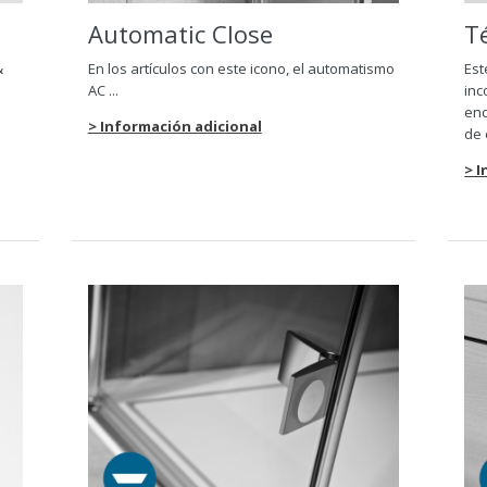
Automatic Close
T
&
En los artículos con este icono, el automatismo
Est
AC ...
inc
enc
> Información adicional
de 
> 