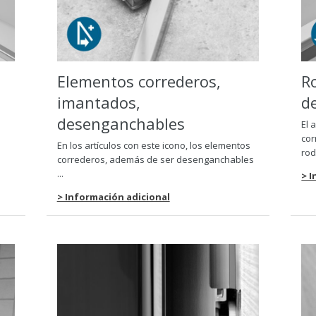
Elementos correderos,
R
imantados,
d
desenganchables
El 
cor
En los artículos con este icono, los elementos
rod
correderos, además de ser desenganchables
...
> 
> Información adicional