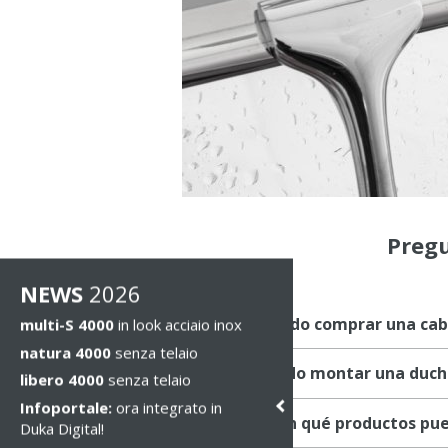
Preg
NEWS
2026
1. ¿Dónde puedo comprar una cab
multi-S 4000
in look acciaio inox
natura 4000
senza telaio
2. ¿Cómo puedo montar una duch
libero 4000
senza telaio
Infoportale:
ora integrato in
3. ¿Cómo y con qué productos pue
Duka Digital!