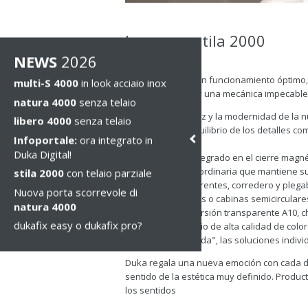
La nueva stila 2000
NEWS
2026
jue, 30 jun 2016
Un producto con un funcionamiento óptimo, 
multi-S 4000
in look acciaio inox
rápida y sencilla, y una mecánica impecable.
natura 4000
senza telaio
El perfil, la sencillez y la modernidad de la
libero 4000
senza telaio
las formas y el equilibrio de los detalles c
Infoportale:
ora integrato in
contemporánea.
Duka Digital!
El tirador se ha integrado en el cierre magn
una belleza extraordinaria que mantiene su
stila 2000
con telaio parziale
Dos sistemas diferentes, corredero y plegab
Nuova porta scorrevole di
nichos, a tres lados o cabinas semicircular
natura 4000
de espesor, en versión transparente A10, ch
dukafix easy o dukafix pro?
perfiles de aluminio de alta calidad de color
del "hecho a medida", las soluciones individ
Duka regala una nueva emoción con cada du
sentido de la estética muy definido. Produ
los sentidos