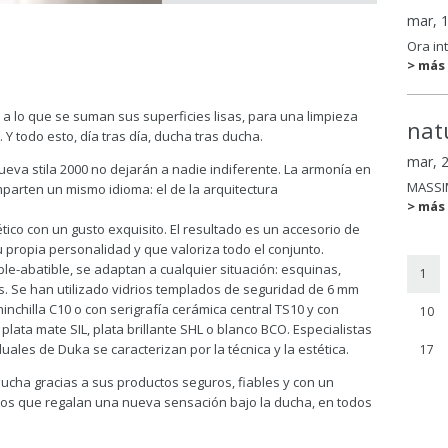
mar, 
Ora in
> más
a lo que se suman sus superficies lisas, para una limpieza
nat
 Y todo esto, día tras día, ducha tras ducha.
mar, 
 nueva stila 2000 no dejarán a nadie indiferente. La armonía en
MASSI
omparten un mismo idioma: el de la arquitectura
> más
ético con un gusto exquisito. El resultado es un accesorio de
 propia personalidad y que valoriza todo el conjunto.
le-abatible, se adaptan a cualquier situación: esquinas,
1
es. Se han utilizado vidrios templados de seguridad de 6 mm
inchilla C10 o con serigrafía cerámica central TS10 y con
10
 plata mate SIL, plata brillante SHL o blanco BCO. Especialistas
uales de Duka se caracterizan por la técnica y la estética.
17
cha gracias a sus productos seguros, fiables y con un
ctos que regalan una nueva sensación bajo la ducha, en todos