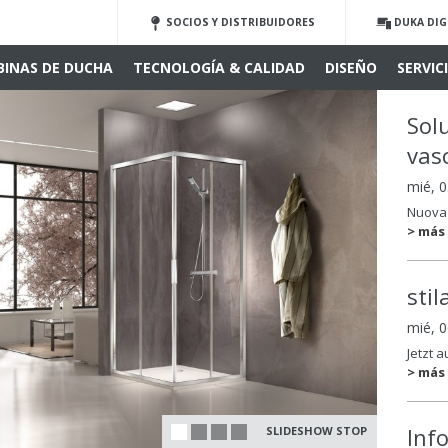
SOCIOS Y DISTRIBUIDORES
DUKA DIG
BINAS DE DUCHA
TECNOLOGÍA & CALIDAD
DISEÑO
SERVIC
Sol
vas
mié, 0
Nuova 
> más
sti
mié, 
Jetzt 
> más
Inf
SLIDESHOW STOP