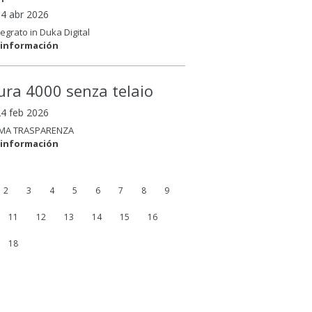
14 abr 2026
tegrato in Duka Digital
 información
ura 4000 senza telaio
24 feb 2026
MA TRASPARENZA
 información
2
3
4
5
6
7
8
9
11
12
13
14
15
16
18