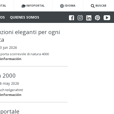
ITAL
INFOPORTAL
IDIOMA
BUSCAR
IOS
QUIENES SOMOS
uzioni eleganti per ogni
ca
3 jun 2026
porta scorrevole di natura 4000
 información
la 2000
06 may 2026
auch teilgerahmt
 información
oportale