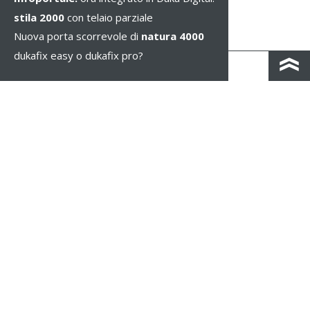
stila 2000
con telaio parziale
Nuova porta scorrevole di
natura 4000
dukafix easy o dukafix pro?
CONTACTO Y MAPA DE CARRETERAS
IMPRESSUM / PRIVACIDAD
NOTAS LEGALES
WHISTLEBLOWING
CONFIGURAR COOKIES
COPYRIGHT © 2026 Duka AG - IT 01583690217 - TODOS LOS DERECHOS
RESERVADOS