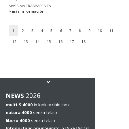
MASSIMA TRASPARENZA
> más información
1
2
3
4
5
6
7
8
9
10
11
12
13
14
15
16
17
18
NEWS
2026
multi-S 4000
in look acciaio inox
natura 4000
senza telaio
libero 4000
senza telaio
Infoportale:
ora integrato in Duka Digital!