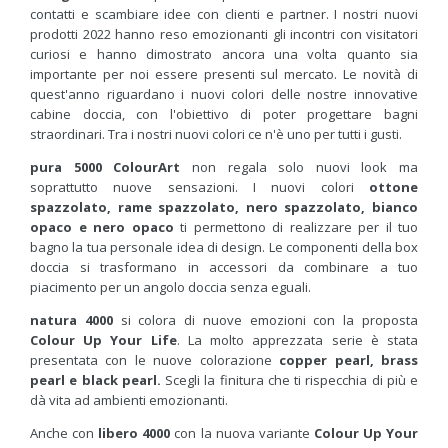
contatti e scambiare idee con clienti e partner. I nostri nuovi
prodotti 2022 hanno reso emozionanti gli incontri con visitatori
curiosi e hanno dimostrato ancora una volta quanto sia
importante per noi essere presenti sul mercato. Le novità di
quest'anno riguardano i nuovi colori delle nostre innovative
cabine doccia, con l'obiettivo di poter progettare bagni
straordinari. Tra i nostri nuovi colori ce n'è uno per tutti i gusti.
pura 5000 ColourArt
non regala solo nuovi look ma
soprattutto nuove sensazioni. I nuovi colori
ottone
spazzolato, rame spazzolato, nero spazzolato, bianco
opaco e nero opaco
ti permettono di realizzare per il tuo
bagno la tua personale idea di design. Le componenti della box
doccia si trasformano in accessori da combinare a tuo
piacimento per un angolo doccia senza eguali.
natura 4000
si colora di nuove emozioni con la proposta
Colour Up Your Life
. La molto apprezzata serie è stata
presentata con le nuove colorazione
copper pearl, brass
pearl e black pearl.
Scegli la finitura che ti rispecchia di più e
dà vita ad ambienti emozionanti.
Anche con
libero 4000
con la nuova variante
Colour Up Your