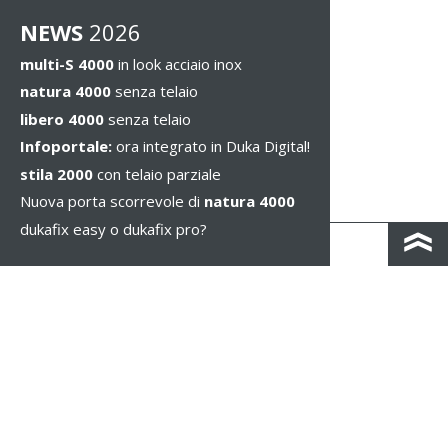
NEWS
2026
multi-S 4000
in look acciaio inox
natura 4000
senza telaio
libero 4000
senza telaio
Infoportale:
ora integrato in Duka Digital!
stila 2000
con telaio parziale
Nuova porta scorrevole di
natura 4000
dukafix easy o dukafix pro?
CONTACTO Y MAPA DE CARRETERAS
IMPRESSUM / PRIVACIDAD
NOTAS LEGALES
WHISTLEBLOWING
CONFIGURAR COOKIES