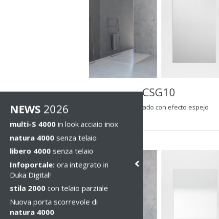
CSG10
NEWS
2026
vidrio cromado con efecto espejo
multi-S 4000
in look acciaio inox
natura 4000
senza telaio
libero 4000
senza telaio
Infoportale:
ora integrato in
Duka Digital!
stila 2000
con telaio parziale
Nuova porta scorrevole di
natura 4000