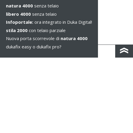
natura 4000
senza telaio
libero 4000
senza telaio
Infoportale:
ora integrato in Duka Digital!
stila 2000
con telaio parziale
Nuova porta scorrevole di
natura 4000
dukafix easy o dukafix pro?
CONTACTO Y MAPA DE CARRETERAS
IMPRESSUM / PRIVACIDAD
NOTAS LEGALES
WHISTLEBLOWING
CONFIGURAR COOKIES
COPYRIGHT © 2026 Duka AG - IT 01583690217 - TODOS LOS DERECHOS