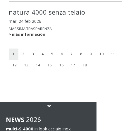
natura 4000 senza telaio
mar, 24 feb 2026
MASSIMA TRASPARENZA
> más información
1
2
3
4
5
6
7
8
9
10
11
12
13
14
15
16
17
18
NEWS
2026
multi-S 4000
in look acciaio inox