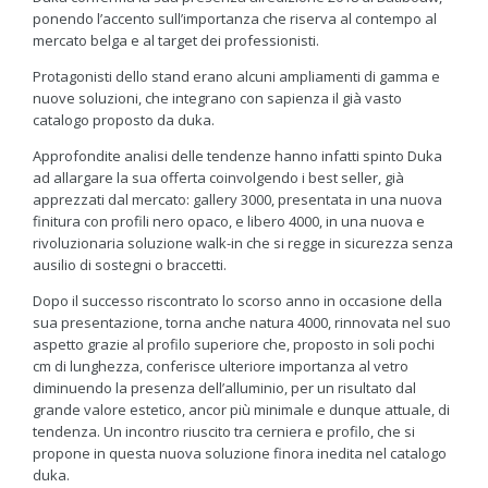
ponendo l’accento sull’importanza che riserva al contempo al
mercato belga e al target dei professionisti.
Protagonisti dello stand erano alcuni ampliamenti di gamma e
nuove soluzioni, che integrano con sapienza il già vasto
catalogo proposto da duka.
Approfondite analisi delle tendenze hanno infatti spinto Duka
ad allargare la sua offerta coinvolgendo i best seller, già
apprezzati dal mercato: gallery 3000, presentata in una nuova
finitura con profili nero opaco, e libero 4000, in una nuova e
rivoluzionaria soluzione walk-in che si regge in sicurezza senza
ausilio di sostegni o braccetti.
Dopo il successo riscontrato lo scorso anno in occasione della
sua presentazione, torna anche natura 4000, rinnovata nel suo
aspetto grazie al profilo superiore che, proposto in soli pochi
cm di lunghezza, conferisce ulteriore importanza al vetro
diminuendo la presenza dell’alluminio, per un risultato dal
grande valore estetico, ancor più minimale e dunque attuale, di
tendenza. Un incontro riuscito tra cerniera e profilo, che si
propone in questa nuova soluzione finora inedita nel catalogo
duka.