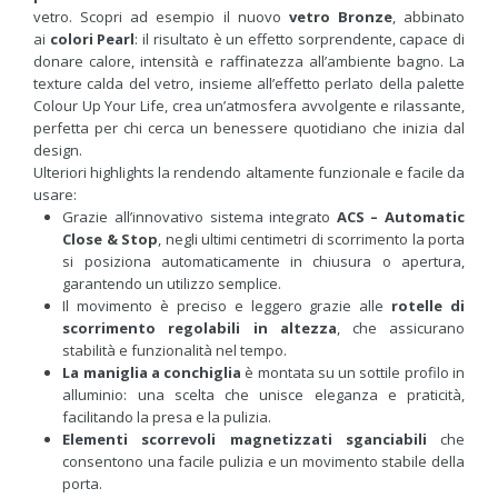
vetro. Scopri ad esempio il nuovo
vetro Bronze
, abbinato
ai
colori Pearl
: il risultato è un effetto sorprendente, capace di
donare calore, intensità e raffinatezza all’ambiente bagno. La
texture calda del vetro, insieme all’effetto perlato della palette
Colour Up Your Life, crea un’atmosfera avvolgente e rilassante,
perfetta per chi cerca un benessere quotidiano che inizia dal
design.
Ulteriori highlights la rendendo altamente funzionale e facile da
usare:
Grazie all’innovativo sistema integrato
ACS – Automatic
Close & Stop
, negli ultimi centimetri di scorrimento la porta
si posiziona automaticamente in chiusura o apertura,
garantendo un utilizzo semplice.
Il movimento è preciso e leggero grazie alle
rotelle di
scorrimento regolabili in altezza
, che assicurano
stabilità e funzionalità nel tempo.
La maniglia a conchiglia
è montata su un sottile profilo in
alluminio: una scelta che unisce eleganza e praticità,
facilitando la presa e la pulizia.
Elementi scorrevoli magnetizzati sganciabili
che
consentono una facile pulizia e un movimento stabile della
porta.