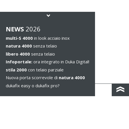
NEWS
2026
multi-S 4000
in look acciaio inox
natura 4000
senza telaio
libero 4000
senza telaio
Infoportale:
ora integrato in Duka Digital!
stila 2000
con telaio parziale
Nuova porta scorrevole di
natura 4000
dukafix easy o dukafix pro?
CONTACTO Y MAPA DE CARRETERAS
IMPRESSUM / PRIVACIDAD
NOTAS LEGALES