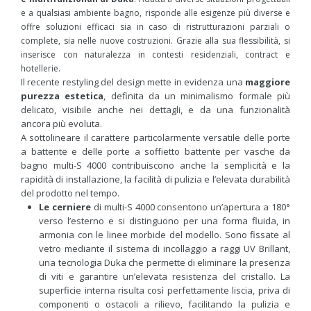
e a qualsiasi ambiente bagno, risponde alle esigenze più diverse e
offre soluzioni efficaci sia in caso di ristrutturazioni parziali o
complete, sia nelle nuove costruzioni. Grazie alla sua flessibilità, si
inserisce con naturalezza in contesti residenziali, contract e
hotellerie.
Il recente restyling del design mette in evidenza una
maggiore
purezza estetica
, definita da un minimalismo formale più
delicato, visibile anche nei dettagli, e da una funzionalità
ancora più evoluta.
A sottolineare il carattere particolarmente versatile delle porte
a battente e delle porte a soffietto battente per vasche da
bagno multi-S 4000 contribuiscono anche la semplicità e la
rapidità di installazione, la facilità di pulizia e l’elevata durabilità
del prodotto nel tempo.
Le cerniere
di multi-S 4000 consentono un’apertura a 180°
verso l’esterno e si distinguono per una forma fluida, in
armonia con le linee morbide del modello. Sono fissate al
vetro mediante il sistema di incollaggio a raggi UV Brillant,
una tecnologia Duka che permette di eliminare la presenza
di viti e garantire un’elevata resistenza del cristallo. La
superficie interna risulta così perfettamente liscia, priva di
componenti o ostacoli a rilievo, facilitando la pulizia e