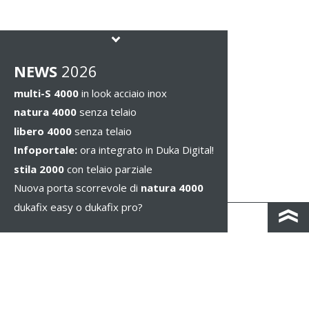
NEWS
2026
multi-S 4000
in look acciaio inox
natura 4000
senza telaio
libero 4000
senza telaio
Infoportale:
ora integrato in Duka Digital!
stila 2000
con telaio parziale
Nuova porta scorrevole di
natura 4000
dukafix easy o dukafix pro?
CONTACTO Y MAPA DE CARRETERAS
IMPRESSUM / PRIVACIDAD
NOTAS LEGALES