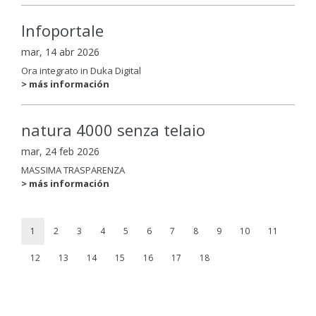
Infoportale
mar, 14 abr 2026
Ora integrato in Duka Digital
> más información
natura 4000 senza telaio
mar, 24 feb 2026
MASSIMA TRASPARENZA
> más información
1
2
3
4
5
6
7
8
9
10
11
12
13
14
15
16
17
18