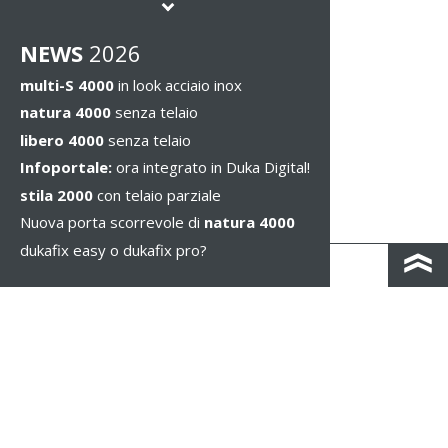
NEWS
2026
multi-S 4000
in look acciaio inox
natura 4000
senza telaio
libero 4000
senza telaio
Infoportale:
ora integrato in Duka Digital!
stila 2000
con telaio parziale
Nuova porta scorrevole di
natura 4000
dukafix easy o dukafix pro?
CONTACTO Y MAPA DE CARRETERAS
IMPRESSUM / PRIVACIDAD
NOTAS LEGALES
WHISTLEBLOWING