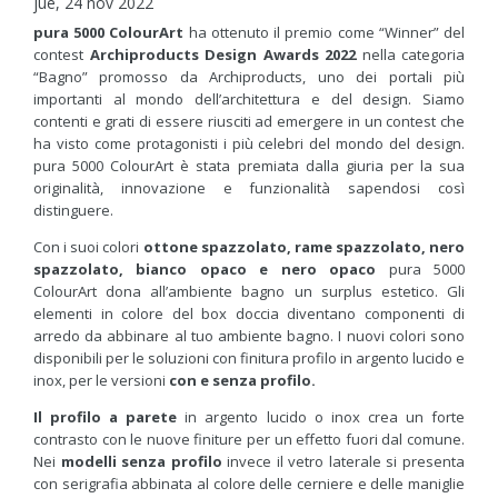
jue, 24 nov 2022
pura 5000 ColourArt
ha ottenuto il premio come “Winner” del
contest
Archiproducts Design Awards 2022
nella categoria
“Bagno” promosso da Archiproducts, uno dei portali più
importanti al mondo dell’architettura e del design. Siamo
contenti e grati di essere riusciti ad emergere in un contest che
ha visto come protagonisti i più celebri del mondo del design.
pura 5000 ColourArt è stata premiata dalla giuria per la sua
originalità, innovazione e funzionalità sapendosi così
distinguere.
Con i suoi colori
ottone spazzolato, rame spazzolato, nero
spazzolato, bianco opaco e nero opaco
pura 5000
ColourArt
dona all’ambiente bagno un surplus estetico. Gli
elementi in colore del box doccia diventano componenti di
arredo da abbinare al tuo ambiente bagno. I nuovi colori sono
disponibili per le soluzioni con finitura profilo in argento lucido e
inox, per le versioni
con e senza profilo.
Il profilo a parete
in argento lucido o inox crea un forte
contrasto con le nuove finiture per un effetto fuori dal comune.
Nei
modelli senza profilo
invece il vetro laterale si presenta
con serigrafia abbinata al colore delle cerniere e delle maniglie