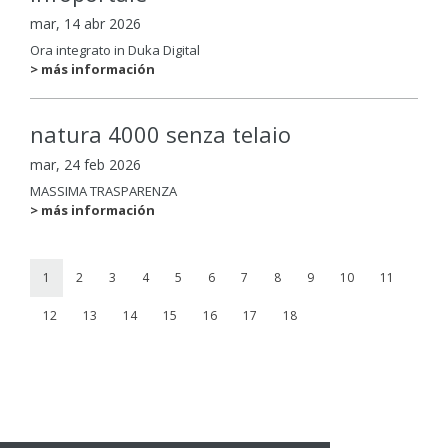
mar, 14 abr 2026
Ora integrato in Duka Digital
> más información
natura 4000 senza telaio
mar, 24 feb 2026
MASSIMA TRASPARENZA
> más información
1
2
3
4
5
6
7
8
9
10
11
12
13
14
15
16
17
18