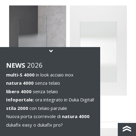
NEWS
2026
multi-S 4000
in look acciaio inox
natura 4000
senza telaio
libero 4000
senza telaio
Infoportale:
ora integrato in Duka Digital!
VM10
stila 2000
con telaio parziale
Nebula
Nuova porta scorrevole di
natura 4000
dukafix easy o dukafix pro?