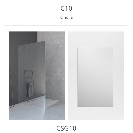
C10
Cincillà
CSG10