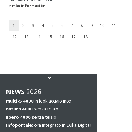
> más información
1
2
3
4
5
6
7
8
9
10
11
12
13
14
15
16
17
18
NEWS
2026
multi-S 4000
in look acciaio inox
natura 4000
senza telaio
libero 4000
senza telaio
Infoportale:
ora integrato in Duka Digital!