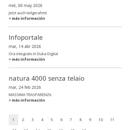
mié, 06 may 2026
Jetzt auch teilgerahmt
> más información
Infoportale
mar, 14 abr 2026
Ora integrato in Duka Digital
> más información
natura 4000 senza telaio
mar, 24 feb 2026
MASSIMA TRASPARENZA
> más información
1
2
3
4
5
6
7
8
9
10
11