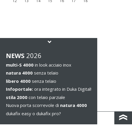
12
13
14
15
16
17
18
NEWS
2026
multi-S 4000
in look acciaio inox
natura 4000
senza telaio
libero 4000
senza telaio
Infoportale:
ora integrato in Duka Digital!
stila 2000
con telaio parziale
Nuova porta scorrevole di
natura 4000
dukafix easy o dukafix pro?
CONTACTO Y MAPA DE CARRETERAS