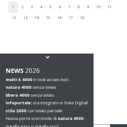
1
2
3
4
5
6
7
8
9
10
11
12
13
14
15
16
17
18
NEWS
2026
multi-S 4000
in look acciaio inox
natura 4000
senza telaio
libero 4000
senza telaio
Infoportale:
ora integrato in Duka Digital!
stila 2000
con telaio parziale
Nuova porta scorrevole di
natura 4000
dukafix easy o dukafix pro?