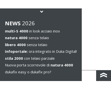
NEWS
2026
multi-S 4000
in look acciaio inox
natura 4000
senza telaio
libero 4000
senza telaio
Infoportale:
ora integrato in Duka Digital!
stila 2000
con telaio parziale
Nuova porta scorrevole di
natura 4000
dukafix easy o dukafix pro?
CONTACTO Y MAPA DE CARRETERAS
IMPRESSUM / PRIVACIDAD
NOTAS LEGALES