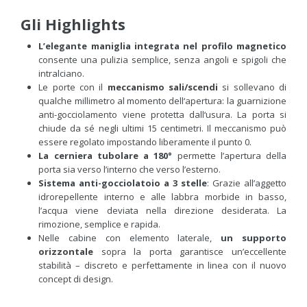
Gli Highlights
L’elegante maniglia integrata nel profilo magnetico
consente una pulizia semplice, senza angoli e spigoli che
intralciano.
Le porte con il
meccanismo sali/scendi
si sollevano di
qualche millimetro al momento dell‘apertura: la guarnizione
anti-gocciolamento viene protetta dall‘usura. La porta si
chiude da sé negli ultimi 15 centimetri. Il meccanismo può
essere regolato impostando liberamente il punto 0.
La cerniera tubolare a 180°
permette l’apertura della
porta sia verso l’interno che verso l’esterno.
Sistema anti-gocciolatoio a 3 stelle
: Grazie all’aggetto
idrorepellente interno e alle labbra morbide in basso,
l’acqua viene deviata nella direzione desiderata. La
rimozione, semplice e rapida.
Nelle cabine con elemento laterale,
un supporto
orizzontale
sopra la porta garantisce un’eccellente
stabilità – discreto e perfettamente in linea con il nuovo
concept di design.