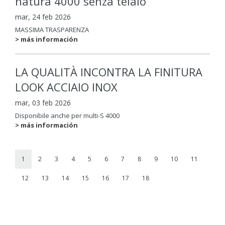
natura 4000 senza telaio
mar, 24 feb 2026
MASSIMA TRASPARENZA
> más información
LA QUALITÀ INCONTRA LA FINITURA
LOOK ACCIAIO INOX
mar, 03 feb 2026
Disponibile anche per multi-S 4000
> más información
1
2
3
4
5
6
7
8
9
10
11
12
13
14
15
16
17
18