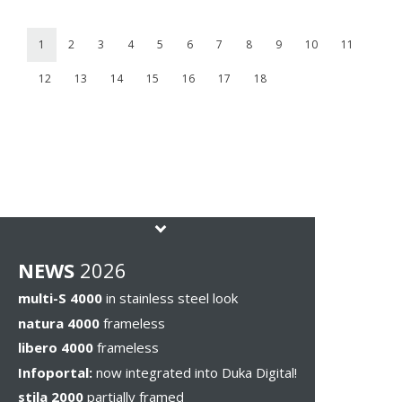
1
2
3
4
5
6
7
8
9
10
11
12
13
14
15
16
17
18
NEWS
2026
multi-S 4000
in stainless steel look
natura 4000
frameless
libero 4000
frameless
Infoportal:
now integrated into Duka Digital!
stila 2000
partially framed