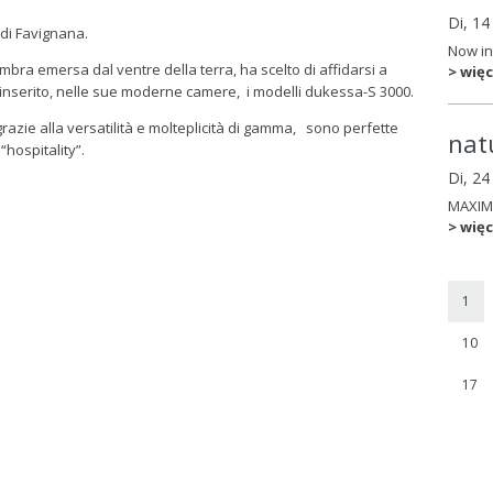
Di, 14
di Favignana.
Now in
mbra emersa dal ventre della terra, ha scelto di affidarsi a
> więc
a inserito, nelle sue moderne camere, i modelli dukessa-S 3000.
azie alla versatilità e molteplicità di gamma, sono perfette
nat
“hospitality”.
Di, 2
MAXIM
> więc
1
10
17