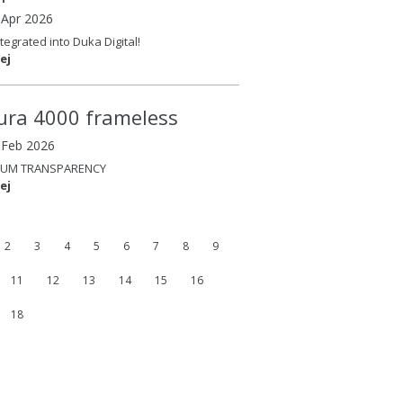
 Apr 2026
tegrated into Duka Digital!
ej
ura 4000 frameless
4 Feb 2026
UM TRANSPARENCY
ej
2
3
4
5
6
7
8
9
11
12
13
14
15
16
18