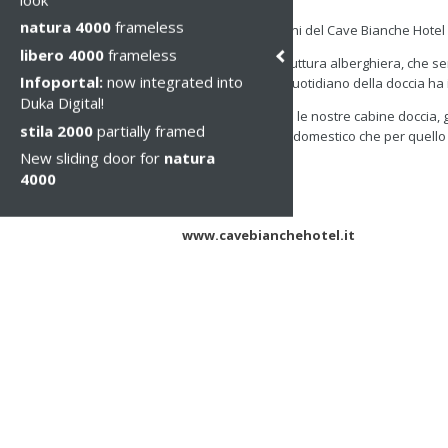
Di, 13 Sep 2016
natura 4000
frameless
Duka arreda i bagni del Cave Bianche Hotel 
libero 4000
frameless
Una bellissima struttura alberghiera, che se
Infoportal:
now integrated into
Duka e per il rito quotidiano della doccia h
Duka Digital!
Una conferma che le nostre cabine doccia, gr
stila 2000
partially framed
sia per l’ambiente domestico che per quello 
New sliding door for
natura
4000
Link all’hotel:
www.cavebianchehotel.it