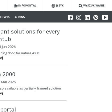
INFOPORTAL
JĘZYK
WYSZUKIWANIE
ERWIS
O NAS
gant solutions for every
htub
4 Jun 2026
iding door for natura 4000
ej
la 2000
6 Mai 2026
so available as partially framed solution
ej
oportal