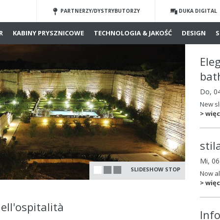
PARTNERZY/DYSTRYBUTORZY
DUKA DIGITAL
R
KABINY PRYSZNICOWE
TECHNOLOGIA & JAKOŚĆ
DESIGN
S
Ele
bat
Do, 0
New sl
> więc
sti
Mi, 0
SLIDESHOW STOP
Now al
> więc
ell'ospitalità
Inf