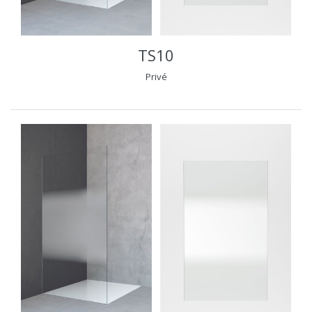
TS10
Privé