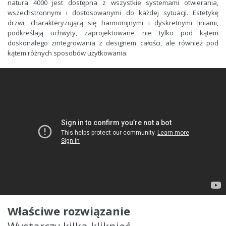
natura 4000 jest dostępna z wszystkie systemami otwierania,
wszechstronnymi i dostosowanymi do każdej sytuacji. Estetykę
drzwi, charakteryzującą się harmonijnymi i dyskretnymi liniami,
podkreślają uchwyty, zaprojektowane nie tylko pod kątem
doskonałego zintegrowania z designem całości, ale również pod
kątem różnych sposobów użytkowania.
Właściwe rozwiązanie
Wystarczy kilka kliknięć