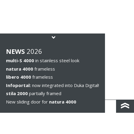
NEWS
2026
multi-S 4000
in stainless steel look
natura 4000
frameless
libero 4000
frameless
Infoportal:
now integrated into Duka Digital!
stila 2000
partially framed
New sliding door for
natura 4000
KONTAKT I DOJAZD
IMPRESSUM & PRIVACY