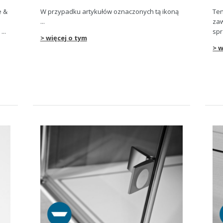
e &
W przypadku artykułów oznaczonych tą ikoną
Ten
...
zaw
...
spr
> więcej o tym
> w