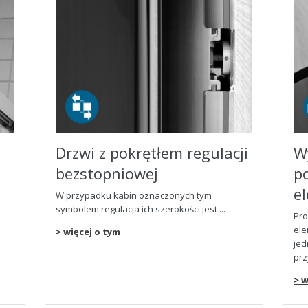
Drzwi z pokrętłem regulacji
W
bezstopniowej
p
e
W przypadku kabin oznaczonych tym
symbolem regulacja ich szeroko
ś
ci jest ...
Pro
ele
> więcej o tym
je
prz
> w