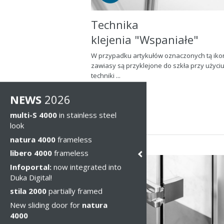
Technika
klejenia "Wspaniałe"
W przypadku artykułów oznaczonych tą iko
zawiasy są przyklejone do szkła przy użyci
techniki ...
> więcej o tym
NEWS
2026
multi-S 4000
in stainless steel
look
natura 4000
frameless
libero 4000
frameless
Infoportal:
now integrated into
Duka Digital!
stila 2000
partially framed
New sliding door for
natura
4000