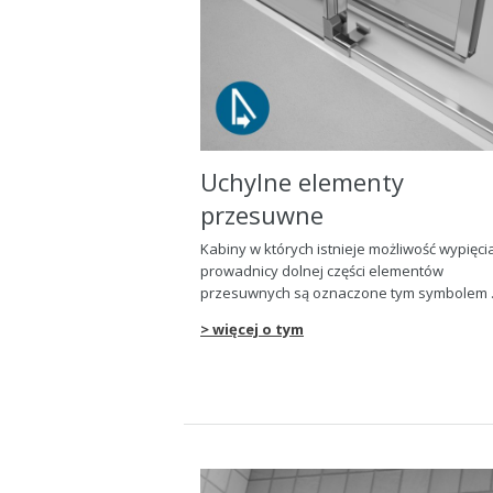
Uchylne elementy
przesuwne
Kabiny w których istnieje mo
ż
liwo
ść
wypi
ę
ci
prowadnicy dolnej cz
ęś
ci elementów
przesuwnych s
ą
oznaczone tym symbolem .
> więcej o tym