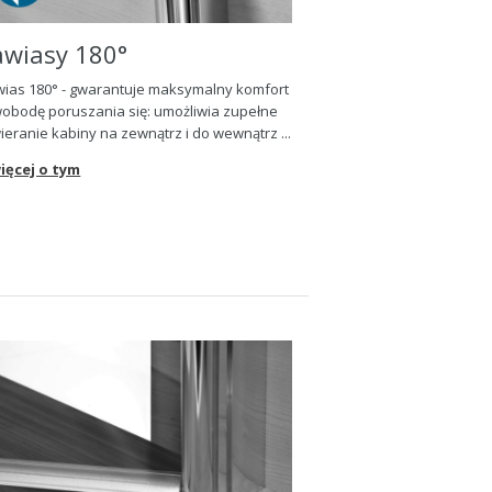
awiasy 180°
ias 180° - gwarantuje maksymalny komfort
wobod
ę
poruszania si
ę
: umo
ż
liwia zupełne
ieranie kabiny na zewn
ą
trz i do wewn
ą
trz ...
ięcej o tym