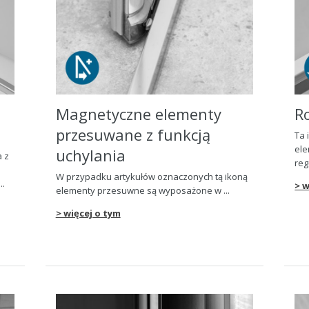
Magnetyczne elementy
R
przesuwane z funkcją
Ta 
el
uchylania
a z
reg
W przypadku artykułów oznaczonych tą ikoną
..
> w
elementy przesuwne są wyposażone w ...
> więcej o tym