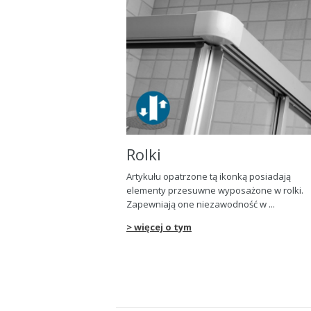
Rolki
Artykułu opatrzone t
ą
ikonk
ą
posiadaj
ą
elementy przesuwne wyposa
ż
one w rolki.
Zapewniaj
ą
one niezawodno
ść
w ...
> więcej o tym