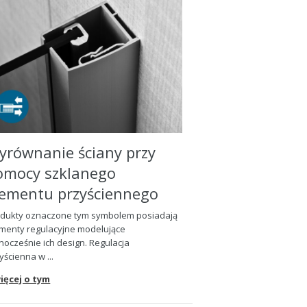
yrównanie ściany przy
omocy szklanego
lementu przyściennego
dukty oznaczone tym symbolem posiadaj
ą
menty regulacyjne modeluj
ą
ce
dnocze
ś
nie ich design. Regulacja
y
ś
cienna w ...
ięcej o tym