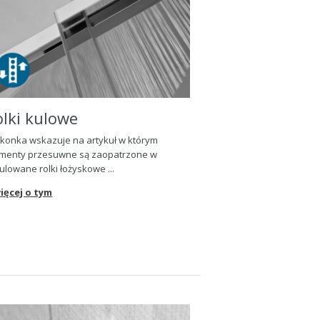
olki kulowe
ikonka wskazuje na artykuł w którym
ementy przesuwne s
ą
zaopatrzone w
ulowane rolki ło
ż
yskowe ...
ięcej o tym