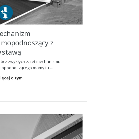
echanizm
amopodnoszący z
astawą
ócz zwykłych zalet mechanizmu
mopodnosz
ą
cego mamy tu ...
ięcej o tym