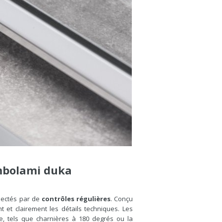
bolami duka
pectés par de
contrôles régulières
. Conçu
et clairement les détails techniques. Les
he, tels que charnières à 180 degrés ou la