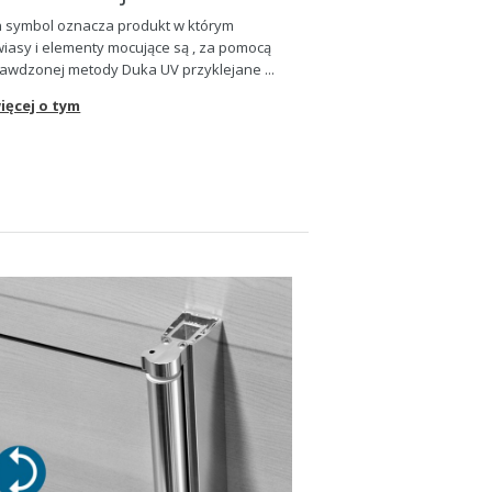
 symbol oznacza produkt w którym
iasy i elementy mocuj
ą
ce s
ą
, za pomoc
ą
awdzonej metody Duka UV przyklejane ...
ięcej o tym