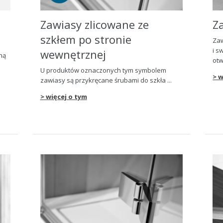
Zawiasy zlicowane ze
Z
szkłem po stronie
Zaw
i s
wewn
ę
trznej
ną
otw
u
U produktów oznaczonych tym symbolem
> w
zawiasy s
ą
przykr
ę
cane
ś
rubami do szkła ...
> więcej o tym