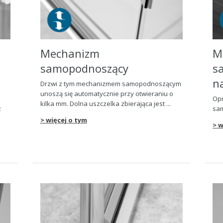
Mechanizm
M
samopodnosz
ą
cy
s
n
Drzwi z tym mechanizmem samopodnosz
ą
cym
unosz
ą
si
ę
automatycznie przy otwieraniu o
Opr
kilka mm. Dolna uszczelka zbieraj
ą
ca jest ...
z
sa
> więcej o tym
> w