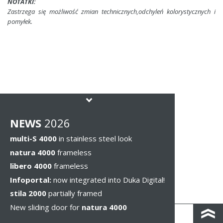
NOTATKI:
Zastrzega się możliwość zmian technicznych,odchyleń kolorystycznych i
pomyłek.
NEWS
2026
multi-S 4000
in stainless steel look
natura 4000
frameless
libero 4000
frameless
Infoportal:
now integrated into Duka Digital!
stila 2000
partially framed
New sliding door for
natura 4000