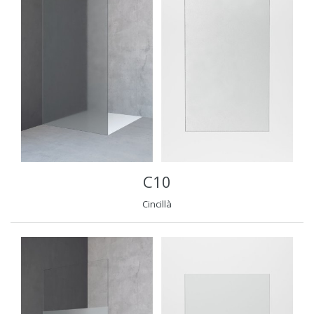
C10
Cincillà