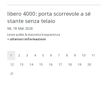
libero 4000: porta scorrevole a sé
stante senza telaio
Mi, 18 Mär 2026
Linee pulite & massima trasparenza
> ulteriori informazioni
1
2
3
4
5
6
7
8
9
10
11
12
13
14
15
16
17
18
19
20
21