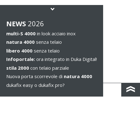
NEWS
2026
multi-S 4000
in look acciaio inox
natura 4000
senza telaio
libero 4000
senza telaio
Infoportale:
ora integrato in Duka Digital!
stila 2000
con telaio parziale
Nuova porta scorrevole di
natura 4000
dukafix easy o dukafix pro?
CONTATTO
COLOPHON & PRIVACY
NOTE LEGALI
WHISTLEBLOWING