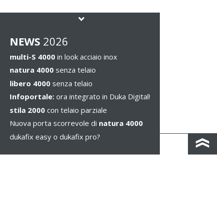
NEWS
2026
multi-S 4000
in look acciaio inox
natura 4000
senza telaio
libero 4000
senza telaio
Infoportale:
ora integrato in Duka Digital!
stila 2000
con telaio parziale
Nuova porta scorrevole di
natura 4000
dukafix easy o dukafix pro?
CONTATTO
COLOPHON & PRIVACY
NOTE LEGALI