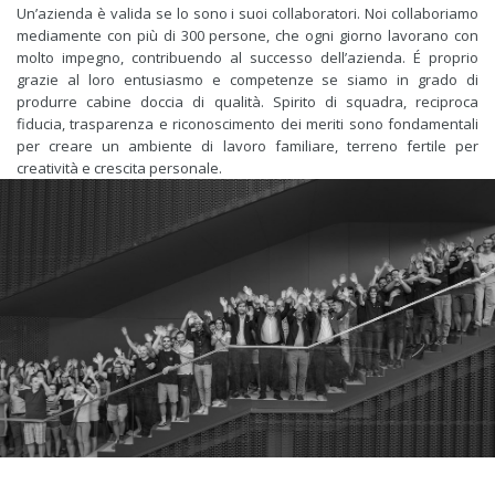
Un’azienda è valida se lo sono i suoi collaboratori. Noi collaboriamo
mediamente con più di 300 persone, che ogni giorno lavorano con
molto impegno, contribuendo al successo dell’azienda.
É proprio
grazie al loro entusiasmo e competenze se siamo in grado di
produrre cabine doccia di qualità. Spirito di squadra, reciproca
fiducia, trasparenza e riconoscimento dei meriti sono fondamentali
per creare un ambiente di lavoro familiare, terreno fertile per
creatività e crescita personale.