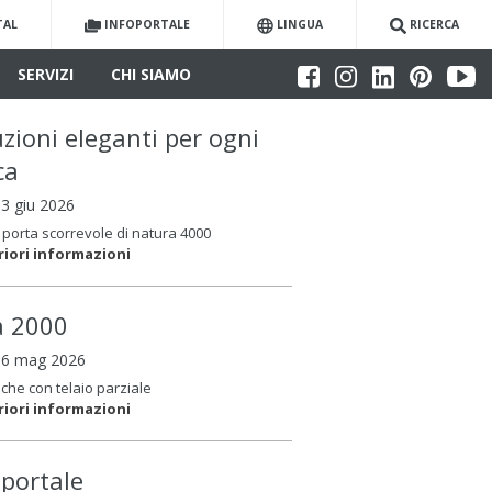
TAL
INFOPORTALE
LINGUA
RICERCA
SERVIZI
CHI SIAMO
uzioni eleganti per ogni
ca
03 giu 2026
porta scorrevole di natura 4000
riori informazioni
la 2000
06 mag 2026
che con telaio parziale
riori informazioni
oportale