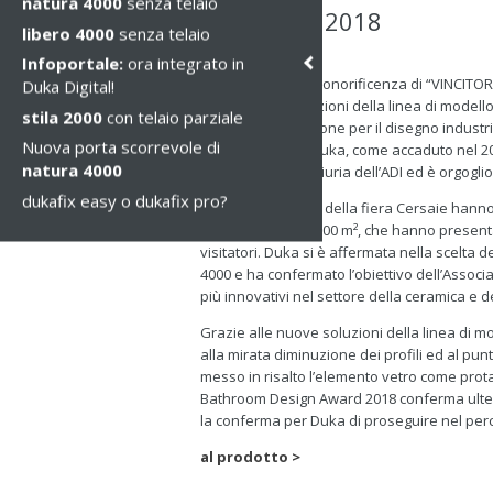
natura 4000
senza telaio
ADI Award 2018
libero 4000
senza telaio
mer, 03 ott 2018
Infoportale:
ora integrato in
Duka ha ricevuto l’onorificenza di “VINCIT
Duka Digital!
per le nuove soluzioni della linea di model
stila 2000
con telaio parziale
dall’ADI (Associazione per il disegno industr
Nuova porta scorrevole di
2018 di Bologna. duka, come accaduto nel 201
natura 4000
seconda volta la giuria dell’ADI ed è orgogli
dukafix easy o dukafix pro?
A questa edizione della fiera Cersaie hanno 
espositiva di 150.000 m², che hanno presenta
visitatori. Duka si è affermata nella scelta d
4000 e ha confermato l’obiettivo dell’Associaz
più innovativi nel settore della ceramica e d
Grazie alle nuove soluzioni della linea di m
alla mirata diminuzione dei profili ed al pun
messo in risalto l’elemento vetro come prot
Bathroom Design Award 2018 conferma ulte
la conferma per Duka di proseguire nel per
al prodotto >