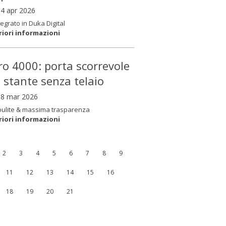
14 apr 2026
tegrato in Duka Digital
riori informazioni
ero 4000: porta scorrevole
é stante senza telaio
18 mar 2026
pulite & massima trasparenza
riori informazioni
2
3
4
5
6
7
8
9
11
12
13
14
15
16
18
19
20
21