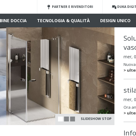
PARTNER E RIVENDITORI
DUKA DIGI
BINE DOCCIA
TECNOLOGIA & QUALITÀ
DESIGN UNICO
Sol
vas
mer, 
Nuova 
> ulte
sti
mer, 
Ora an
> ulte
SLIDESHOW STOP
Inf