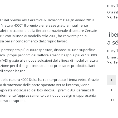
mar, 
Ora in
> ulte
ORE” del premio ADI Ceramics & Bathroom Design Award 2018
lo “natura 4000”. Il premio viene assegnato annualmente
iale) in occasione della fiera internazionale di settore Cersaie
lib
5 con la linea di modello stila 2000, ha convinto per la
a s
osa per il riconoscimento del proprio lavoro.
partecipato più di 800 espositori, disposti su una superficie
mer, 
to i propri prodotti del settore arredo bagno a più di 100.000
Linee 
ell’ADI grazie alle nuove soluzioni della linea di modello natura
> ulte
ione per il disegno industriale di premiare i prodotti italiani
ell’arredo bagno.
odello natura 4000 Duka ha reinterpretato il tema vetro. Grazie
1
to di rotazione delle porte spostato verso l’interno, viene
agonista indiscusso del box doccia. Il premio ADI Ceramics &
10
riormente l’apprezzamento del nuovo design e rappresenta
17
corso intrapreso.