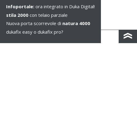
Infoportale:
ora integrato in Duka Digital!
stila 2000
con telaio parziale
Nuova porta scorrevole di
natura 4000
dukafix easy o dukafix pro?
CONTATTO
COLOPHON & PRIVACY
NOTE LEGALI
WHISTLEBLOWING
IMPOSTAZIONE DEI COOKIE
COPYRIGHT © 2026 Duka S.p.A. - IT 01583690217 - TUTTI I DIRITTI RISERVATI