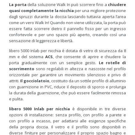
La porta
della soluzione Walk In può scorrere fino a
chiudere
quasi completamente la nicchia
per una migliore protezione
dagli spruzzi durante la doccia lasciando tuttavia aperta l’area
come un vero Walk In! Quando non viene utilizzata, la porta può
essere fatta scorrere dietro il pannello fisso per un ingresso
confortevole e per uno spazio più aperto, creando così una
sensazione di leggerezza e libertà.
libero 5000 Inlab per nicchia è dotata di vetro di sicurezza da 8
mm e del sistema
ACS
, che consente di aprire e chiudere la
porta gradualmente con un semplice gesto.
Le rotelle di
scorrimento
sono regolabili in altezza e nascoste nel profilo
orizzontale per garantire un movimento silenzioso e privo di
attriti.
Il gocciolatoio
, costituito da un sottile profilo di alluminio
con guarnizione in PVC, riduce il deposito di sporco e prolunga
la durata della guarnizione, che può essere facilmente rimossa
e pulita.
libero 5000 Inlab per nicchia
è disponibile in tre diverse
opzioni di installazione: senza profilo, con profilo a parete e
con profilo a incasso, per adattarsi alle esigenze specifiche
della propria doccia. Il vetro e il profilo sono disponibili in
diverse finiture per personalizzare il proprio spazio bagno e