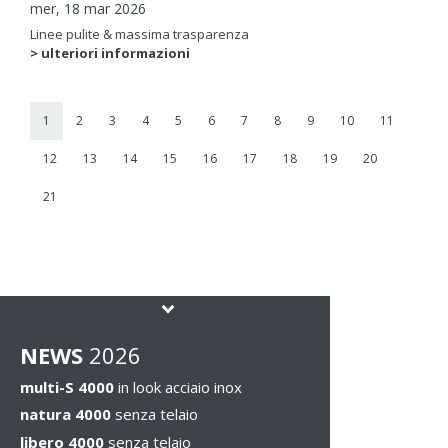
mer, 18 mar 2026
Linee pulite & massima trasparenza
> ulteriori informazioni
1
2
3
4
5
6
7
8
9
10
11
12
13
14
15
16
17
18
19
20
21
NEWS
2026
multi-S 4000
in look acciaio inox
natura 4000
senza telaio
libero 4000
senza telaio