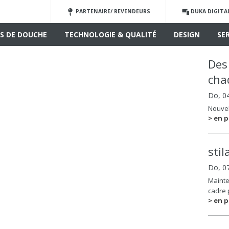
PARTENAIRE/ REVENDEURS
DUKA DIGITA
S DE DOUCHE
TECHNOLOGIE & QUALITÉ
DESIGN
SE
Des
cha
Do, 0
Nouvel
> en p
sti
Do, 0
Mainte
cadre 
> en p