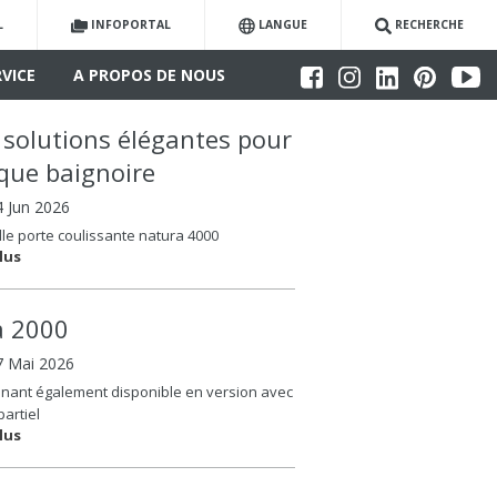
L
INFOPORTAL
LANGUE
RECHERCHE
RVICE
A PROPOS DE NOUS
 solutions élégantes pour
que baignoire
4 Jun 2026
le porte coulissante natura 4000
lus
la 2000
7 Mai 2026
nant également disponible en version avec
partiel
lus