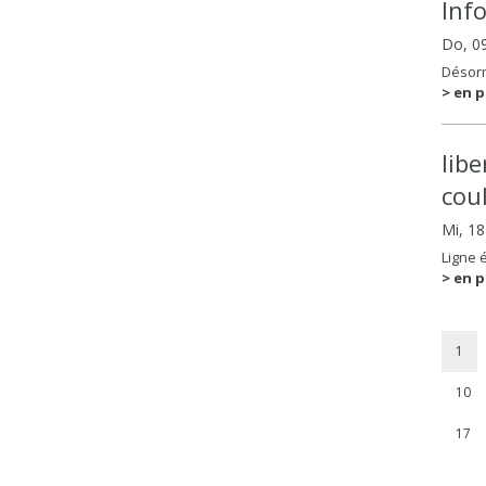
Inf
Do, 0
Désorm
> en p
lib
coul
Mi, 1
Ligne 
> en p
1
10
17