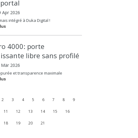
oportal
9 Apr 2026
ais intégré à Duka Digital !
lus
ero 4000: porte
issante libre sans profilé
8 Mär 2026
épurée et transparence maximale
lus
2
3
4
5
6
7
8
9
11
12
13
14
15
16
18
19
20
21