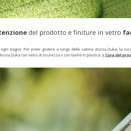
enzione
del prodotto e finiture in vetro
fa
 ogni bagno. Per poter godere a lungo delle cabine doccia Duka, la cura
doccia Duka con vetro di sicurezza o con lastre in plastica:
> Cura del pro