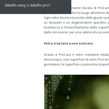
dukafix easy o dukafix pro?
La lunga e performante durata di ProCare
precompressione che ha luogo all'interno di a
Ogni vetro doccia necessita delle giuste cur
un lavavetri e un degeneratore specifico pe
lucentezza e l'invecchiamento della superfi
dalla corrosione: per una cabina doccia sempr
Vetro trattato e non trattato
Grazie a ProCare il vetro mantiene intat
microscopio, una superficie di vetro ProCare
giornaliera: la superficie si presenta ricope