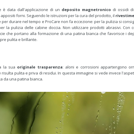
 è data dall'applicazione di un
deposito magnetronico
di ossidi di
ppositi forni. Seguendo le istruzioni per la cura del prodotto, il
rivestim
e per durare nel tempo e ProCare non fa eccezione: per la pulizia si consi
r la pulizia delle cabine doccia. Non utilizzare prodotti abrasivi. Con c
cie che portano alla formazione di una patina bianca che favorisce i depo
e pulita e brillante.
ta la sua
originale trasparenza
: aloni e corrosioni appartengono orm
 risulta pulita e priva di residui. In questa immagine si vede invece l'aspe
rta da una patina bianca.