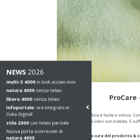
NEWS
2026
multi-S 4000
in look acciaio inox
natura 4000
senza telaio
ProCare
-
libero 4000
senza telaio
Infoportale:
ora integrato in
Duka Digital!
Con ProCare, la pulizia è facile e veloce. Con
semplice rispetto al vetro non trattato. É suff
stila 2000
con telaio parziale
Nuova porta scorrevole di
Il rivestimento, la cura del prodotto & 
natura 4000