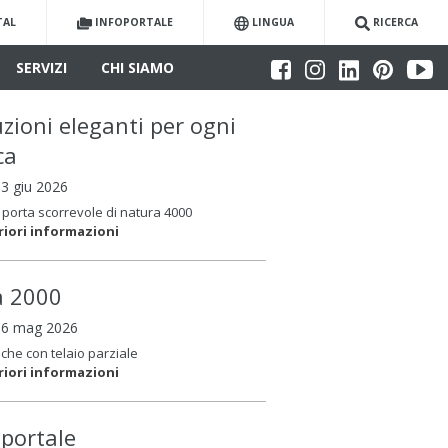
TAL
INFOPORTALE
LINGUA
RICERCA
SERVIZI
CHI SIAMO
uzioni eleganti per ogni
ca
03 giu 2026
porta scorrevole di natura 4000
riori informazioni
la 2000
06 mag 2026
che con telaio parziale
riori informazioni
oportale