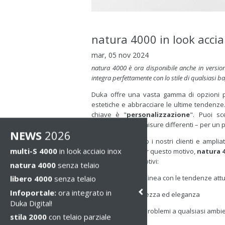
natura 4000 in look accia
mar, 05 nov 2024
natura 4000 è ora disponibile anche in version
integra perfettamente con lo stile di qualsiasi b
Duka offre una vasta gamma di opzioni pe
estetiche e abbracciare le ultime tendenze. 
chiave è "
personalizzazione
". Puoi sce
d’installazione e misure differenti – per un
NEWS
2026
Abbiamo ascoltato i nostri clienti e amplia
multi-S 4000
in look acciaio inox
catalogo Duka. Per questo motivo,
natura 
e per dei buoni motivi:
natura 4000
senza telaio
- look moderno in linea con le tendenze attu
libero 4000
senza telaio
Infoportale:
ora integrato in
- combina raffinatezza ed eleganza
Duka Digital!
- si adatta senza problemi a qualsiasi ambi
stila 2000
con telaio parziale