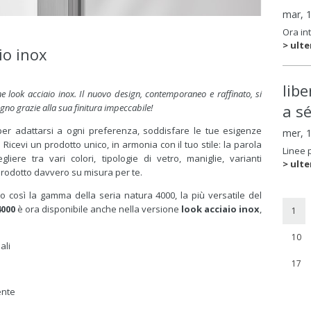
mar, 
Ora in
> ulte
io inox
lib
e look acciaio inox. Il nuovo design, contemporaneo e raffinato, si
a s
agno grazie alla sua finitura impeccabile!
r adattarsi a ogni preferenza, soddisfare le tue esigenze
mer, 
Ricevi un prodotto unico, in armonia con il tuo stile: la parola
Linee 
gliere tra vari colori, tipologie di vetro, maniglie, varianti
> ulte
 prodotto davvero su misura per te.
to così la gamma della seria natura 4000, la più versatile del
4000
è ora disponibile anche nella versione
look acciaio inox
,
1
10
ali
17
ente