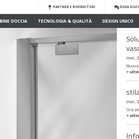
PARTNER E RIVENDITORI
DUKA DIGI
BINE DOCCIA
TECNOLOGIA & QUALITÀ
DESIGN UNICO
Sol
vas
mer, 
Nuova 
> ulte
sti
mer, 
Ora an
> ulte
Inf