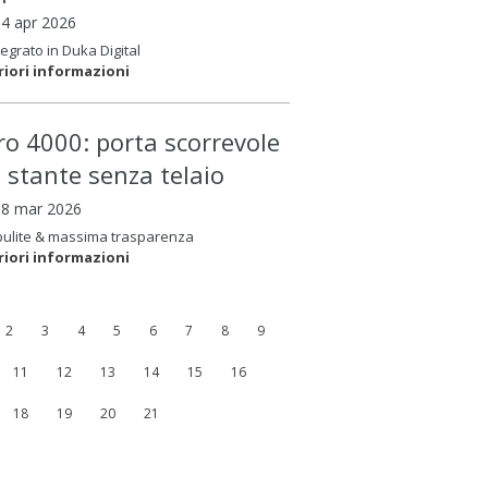
14 apr 2026
tegrato in Duka Digital
riori informazioni
ero 4000: porta scorrevole
é stante senza telaio
18 mar 2026
pulite & massima trasparenza
riori informazioni
2
3
4
5
6
7
8
9
11
12
13
14
15
16
18
19
20
21