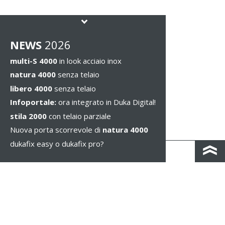
NEWS
2026
multi-S 4000
in look acciaio inox
natura 4000
senza telaio
libero 4000
senza telaio
Infoportale:
ora integrato in Duka Digital!
stila 2000
con telaio parziale
Nuova porta scorrevole di
natura 4000
dukafix easy o dukafix pro?
CONTATTO
COLOPHON & PRIVACY
NOTE LEGALI