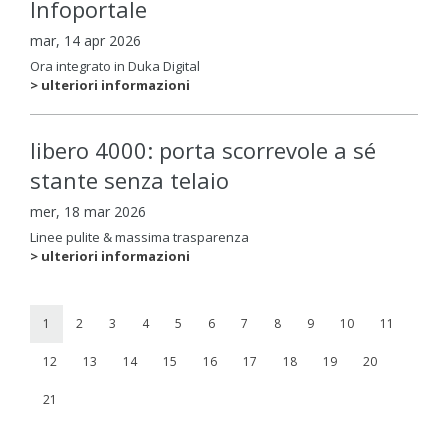
Infoportale
mar, 14 apr 2026
Ora integrato in Duka Digital
> ulteriori informazioni
libero 4000: porta scorrevole a sé
stante senza telaio
mer, 18 mar 2026
Linee pulite & massima trasparenza
> ulteriori informazioni
1
2
3
4
5
6
7
8
9
10
11
12
13
14
15
16
17
18
19
20
21