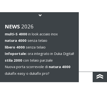
NEWS
2026
multi-S 4000
in look acciaio inox
natura 4000
senza telaio
libero 4000
senza telaio
Infoportale:
ora integrato in Duka Digital!
stila 2000
con telaio parziale
Nuova porta scorrevole di
natura 4000
dukafix easy o dukafix pro?
CONTATTO
COLOPHON & PRIVACY
NOTE LEGALI