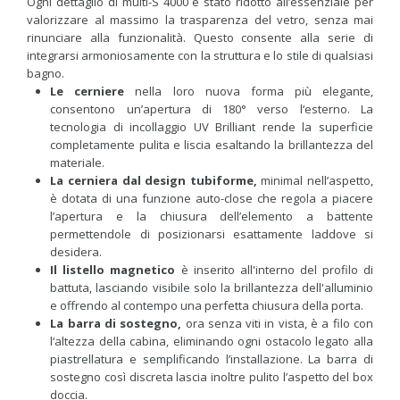
Ogni dettaglio di multi-S 4000 è stato ridotto all’essenziale per
valorizzare al massimo la trasparenza del vetro, senza mai
rinunciare alla funzionalità. Questo consente alla serie di
integrarsi armoniosamente con la struttura e lo stile di qualsiasi
bagno.
Le cerniere
nella loro nuova forma più elegante,
consentono un’apertura di 180° verso l‘esterno. La
tecnologia di incollaggio UV Brilliant rende la superficie
completamente pulita e liscia esaltando la brillantezza del
materiale.
La cerniera dal design tubiforme,
minimal nell’aspetto,
è dotata di una funzione auto-close che regola a piacere
l’apertura e la chiusura dell’elemento a battente
permettendole di posizionarsi esattamente laddove si
desidera.
Il listello magnetico
è inserito all'interno del profilo di
battuta, lasciando visibile solo la brillantezza dell'alluminio
e offrendo al contempo una perfetta chiusura della porta.
La barra di sostegno,
ora senza viti in vista, è a filo con
l‘altezza della cabina, eliminando ogni ostacolo legato alla
piastrellatura e semplificando l’installazione. La barra di
sostegno così discreta lascia inoltre pulito l’aspetto del box
doccia.