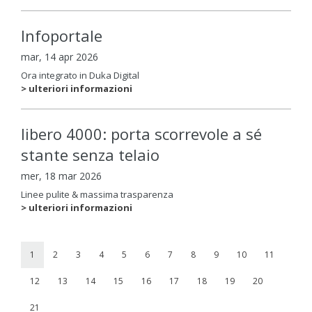
Infoportale
mar, 14 apr 2026
Ora integrato in Duka Digital
> ulteriori informazioni
libero 4000: porta scorrevole a sé
stante senza telaio
mer, 18 mar 2026
Linee pulite & massima trasparenza
> ulteriori informazioni
1
2
3
4
5
6
7
8
9
10
11
12
13
14
15
16
17
18
19
20
21