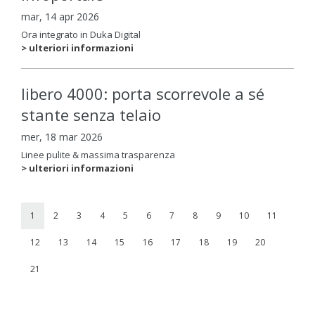
mar, 14 apr 2026
Ora integrato in Duka Digital
> ulteriori informazioni
libero 4000: porta scorrevole a sé
stante senza telaio
mer, 18 mar 2026
Linee pulite & massima trasparenza
> ulteriori informazioni
1
2
3
4
5
6
7
8
9
10
11
12
13
14
15
16
17
18
19
20
21