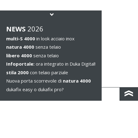
NEWS
2026
multi-S 4000
in look acciaio inox
natura 4000
senza telaio
libero 4000
senza telaio
Infoportale:
ora integrato in Duka Digital!
stila 2000
con telaio parziale
Nuova porta scorrevole di
natura 4000
dukafix easy o dukafix pro?
CONTATTO
COLOPHON & PRIVACY
NOTE LEGALI