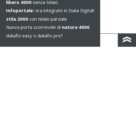
libero 4000
senza telaio
Infoportale:
ora integrato in Duka Digital!
stila 2000
con telaio parziale
Nuova porta scorrevole di
natura 4000
dukafix easy o dukafix pro?
CONTATTO
COLOPHON & PRIVACY
NOTE LEGALI
WHISTLEBLOWING
IMPOSTAZIONE DEI COOKIE
COPYRIGHT © 2026 Duka S.p.A. - IT 01583690217 - TUTTI I DIRITTI RISERVATI