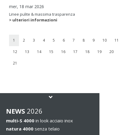
mer, 18 mar 2026
Linee pulite & massima trasparenza
> ulteriori informazioni
1
2
3
4
5
6
7
8
9
10
11
12
13
14
15
16
17
18
19
20
21
NEWS
2026
multi-S 4000
in look acciaio inox
natura 4000
senza telaio