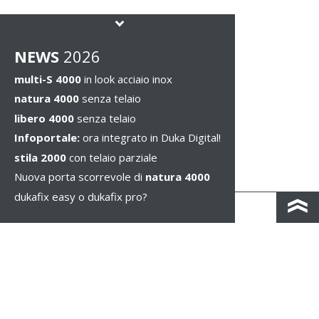
NEWS
2026
multi-S 4000
in look acciaio inox
natura 4000
senza telaio
libero 4000
senza telaio
Infoportale:
ora integrato in Duka Digital!
stila 2000
con telaio parziale
Nuova porta scorrevole di
natura 4000
dukafix easy o dukafix pro?
CONTATTO
COLOPHON & PRIVACY
NOTE LEGALI
WHISTLEBLOWING