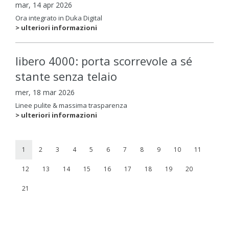
mar, 14 apr 2026
Ora integrato in Duka Digital
> ulteriori informazioni
libero 4000: porta scorrevole a sé
stante senza telaio
mer, 18 mar 2026
Linee pulite & massima trasparenza
> ulteriori informazioni
1
2
3
4
5
6
7
8
9
10
11
12
13
14
15
16
17
18
19
20
21