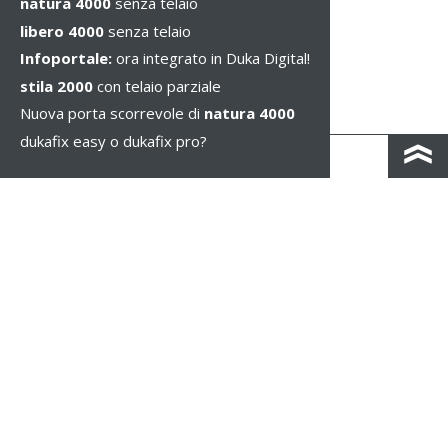
natura 4000
senza telaio
libero 4000
senza telaio
Infoportale:
ora integrato in Duka Digital!
stila 2000
con telaio parziale
Nuova porta scorrevole di
natura 4000
dukafix easy o dukafix pro?
CONTATTO
COLOPHON & PRIVACY
NOTE LEGALI
WHISTLEBLOWING
IMPOSTAZIONE DEI COOKIE
COPYRIGHT © 2026 Duka S.p.A. - IT 01583690217 - TUTTI I DIRITTI RISERVATI