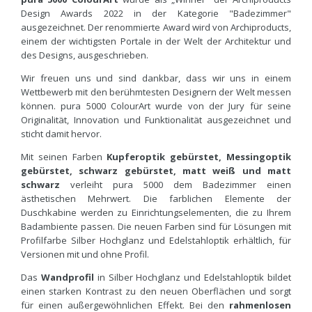
Design Awards 2022 in der Kategorie "Badezimmer"
ausgezeichnet. Der renommierte Award wird von Archiproducts,
einem der wichtigsten Portale in der Welt der Architektur und
des Designs, ausgeschrieben.
Wir freuen uns und sind dankbar, dass wir uns in einem
Wettbewerb mit den berühmtesten Designern der Welt messen
können. pura 5000 ColourArt wurde von der Jury für seine
Originalität, Innovation und Funktionalität ausgezeichnet und
sticht damit hervor.
Mit seinen Farben
Kupferoptik gebürstet, Messingoptik
gebürstet, schwarz gebürstet
,
matt weiß und matt
schwarz
verleiht pura 5000 dem Badezimmer einen
ästhetischen Mehrwert. Die farblichen Elemente der
Duschkabine werden zu Einrichtungselementen, die zu Ihrem
Badambiente passen. Die neuen Farben sind für Lösungen mit
Profilfarbe Silber Hochglanz und Edelstahloptik erhältlich, für
Versionen mit und ohne Profil.
Das
Wandprofil
in Silber Hochglanz und Edelstahloptik bildet
einen starken Kontrast zu den neuen Oberflächen und sorgt
für einen außergewöhnlichen Effekt. Bei den
rahmenlosen