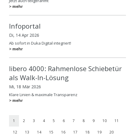
Jetzt auch teilgerahmt
> mehr
Infoportal
Di, 14 Apr 2026
Ab sofort in Duka Digital integriert!
> mehr
libero 4000: Rahmenlose Schiebetür
als Walk-In-Lösung
Mi, 18 Mär 2026
Klare Linien & maximale Transparenz
> mehr
1
2
3
4
5
6
7
8
9
10
11
12
13
14
15
16
17
18
19
20