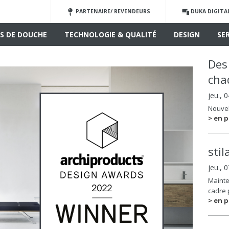
PARTENAIRE/ REVENDEURS
DUKA DIGITA
S DE DOUCHE
TECHNOLOGIE & QUALITÉ
DESIGN
SE
Des
cha
jeu., 
Nouvel
> en p
sti
jeu., 
Mainte
cadre 
> en p