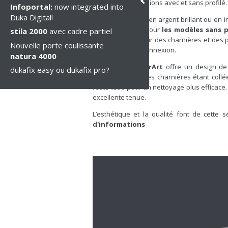
inox, pour les versions avec et sans profilé.
Infoportal:
now integrated into
Duka Digital!
Le profilé mural
en argent brillant ou en i
effet inhabituel. Pour
les modèles sans p
stila 2000
avec cadre partiel
assorti à la couleur des charnières et des
Nouvelle porte coulissante
continuité et de connexion.
natura 4000
pura 5000 ColourArt
offre un design de
dukafix easy ou dukafix pro?
entretien facile. Les charnières étant coll
reste lisse pour un nettoyage plus efficace
excellente tenue.
L’esthétique et la qualité font de cette 
d'informations