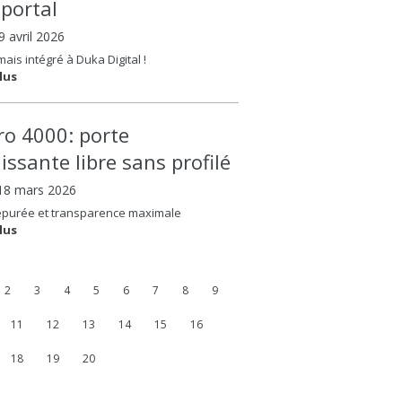
oportal
09 avril 2026
ais intégré à Duka Digital !
lus
ero 4000: porte
issante libre sans profilé
 18 mars 2026
épurée et transparence maximale
lus
2
3
4
5
6
7
8
9
11
12
13
14
15
16
18
19
20