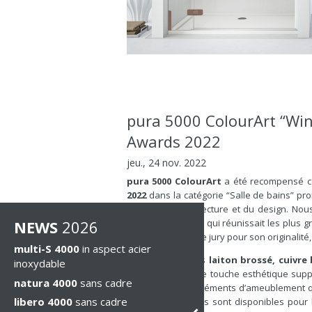
pura 5000 ColourArt “Win
Awards 2022
jeu., 24 nov. 2022
pura 5000 ColourArt
a été recompensé c
2022
dans la catégorie “Salle de bains” pro
monde de l’architecture et du design. No
NEWS
2026
dans un concours qui réunissait les plus
récompensé par le jury pour son originalité,
multi-S 4000
in aspect acier
Avec ses couleurs
laiton brossé, cuivre
inoxydable
salle de bains une touche esthétique sup
natura 4000
sans cadre
deviennent des éléments d’ameublement qui
libero 4000
sans cadre
nouvelles couleurs sont disponibles pour le