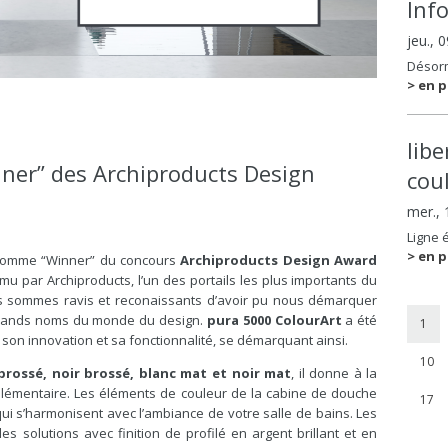
Inf
jeu., 
Désorm
> en p
lib
ner” des Archiproducts Design
coul
mer.,
Ligne 
> en p
omme “Winner” du concours
Archiproducts Design Award
mu par Archiproducts, l’un des portails les plus importants du
us sommes ravis et reconaissants d’avoir pu nous démarquer
 grands noms du monde du design.
pura 5000 ColourArt
a été
1
 son innovation et sa fonctionnalité, se démarquant ainsi.
10
 brossé, noir brossé, blanc mat et noir mat
, il donne à la
plémentaire. Les éléments de couleur de la cabine de douche
17
 s’harmonisent avec l’ambiance de votre salle de bains. Les
s solutions avec finition de profilé en argent brillant et en