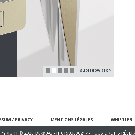
SLIDESHOW STOP
SSUM / PRIVACY
MENTIONS LÉGALES
WHISTLEB
PYRIGHT © 2026 Duka AG - IT 01583690217 - TOUS DROITS RÉSER