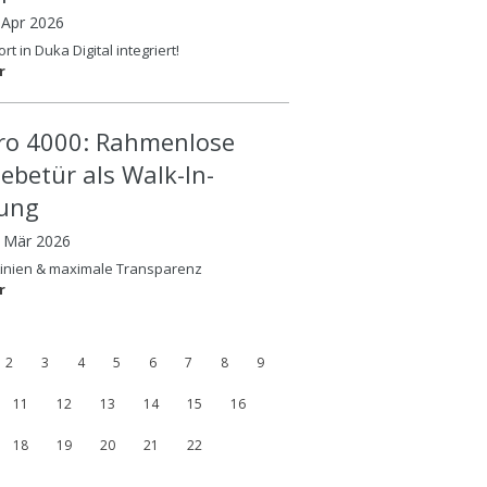
 Apr 2026
rt in Duka Digital integriert!
r
ero 4000: Rahmenlose
iebetür als Walk-In-
ung
8 Mär 2026
Linien & maximale Transparenz
r
2
3
4
5
6
7
8
9
11
12
13
14
15
16
18
19
20
21
22