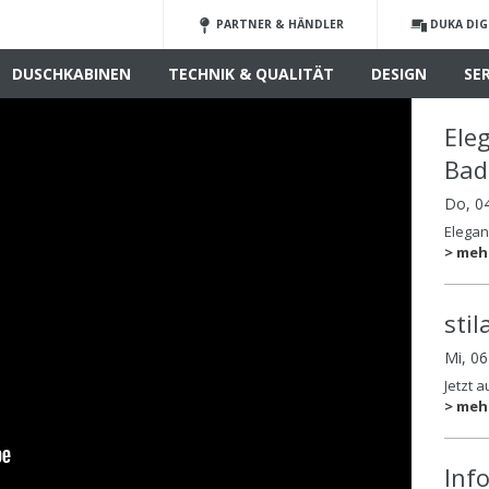
PARTNER & HÄNDLER
DUKA DIG
DUSCHKABINEN
TECHNIK & QUALITÄT
DESIGN
SE
Ele
Ba
Do, 0
Elega
> meh
sti
Mi, 0
Jetzt 
> meh
Inf