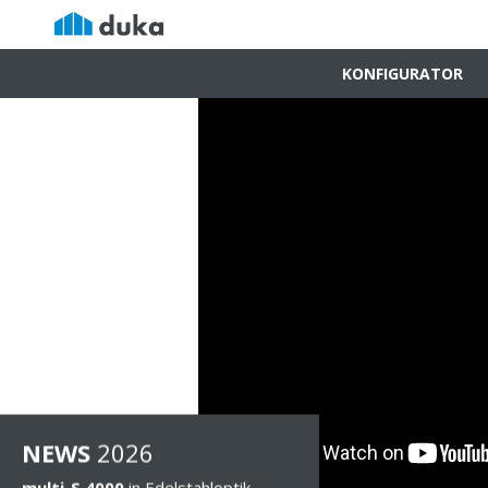
KONFIGURATOR
NEWS
202
6
multi-S 4000
in Edelstahloptik