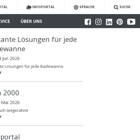
ITAL
INFOPORTAL
SPRACHE
SUCHE
RVICE
ÜBER UNS
gante Lösungen für jede
dewanne
4 Jun 2026
nte Lösungen für jede Badewanne
r
la 2000
6 Mai 2026
auch teilgerahmt
r
oportal