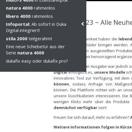
natura 4000
rahmenlos
libero 4000
rahmenlos
Cersaie 2023 ~ Alle Neuhe
Infoportal:
Ab sofort in Duka
Digital integriert!
Di, 03 Okt 2023
stila 2000
teilgerahmt
Für viel Aufmerksamkeit haben die
lebend
mehr Stil in Ihre Bäder bringen werden
Eine neue Schiebetür aus der
Highlight unter den ausgestellten Produkt
Serie
natura 4000
das Duka Programm hervorragend ergänze
dukafix easy oder dukafix pro?
Das Highlight dieser Ausgabe war jedoch
Digital
ermöglicht es,
unsere Modelle
sch
innovatives Tool zur Verfügung, mit dem
können
, sodass Anfrage von Maßgesch
können. Die Plattform richtet sich an unse
unsere Duschkabinen interessieren. Die 
wenigen Klicks mehr über die Produkte 
demnächst verfügbar
sein!
Freuen Sie sich darauf, mehr zu erfahren?
Weitere Informationen folgen in Kürze