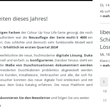
Di, 14
Ab sofo
> meh
iten dieses Jahres!
lib
igen Farben
der Colour Up Your Life-Serie gesorgt, die noch
. Außerdem war die
Neuauflage der Serie multi-S 4000
ein
Sch
en. Das schlichte und dennoch sehr funktionelle Modell wird
Lös
n.
Erhältlich im ersten Quartal 2024!
Mi, 1
 zweifelsohne die neue, hochmoderne
digitale Lösung. Duka
nell und einfach zu
konfigurieren
. Darüber hinaus steht ein
Klare 
 die
Maße von Duschsituationen dokumentiert werden
> meh
neiderten Duschkabinen problemlos abgewickelt werden
re Kunden, Installateure, Verbraucher und alle, die sich für
Besucher konnten das neue digitale Tool entdecken und mit
1
aus dem Duka Katalog erfahren. Die neue Plattform wird
10
Abonnieren Sie den Newsletter
und folgen Sie uns weiter.
17
!