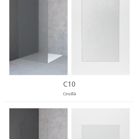
C10
Cincillà