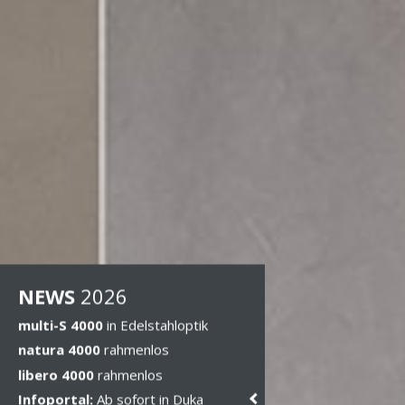
NEWS
202
6
multi-S 4000
in Edelstahloptik
natura 4000
rahmenlos
libero 4000
rahmenlos
Infoportal:
Ab sofort in Duka