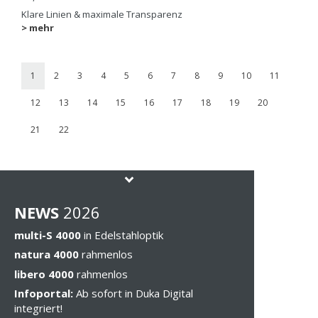
Klare Linien & maximale Transparenz
> mehr
1
2
3
4
5
6
7
8
9
10
11
12
13
14
15
16
17
18
19
20
21
22
NEWS
202
6
multi-S 4000
in Edelstahloptik
natura 4000
rahmenlos
libero 4000
rahmenlos
Infoportal:
Ab sofort in Duka Digital
integriert!