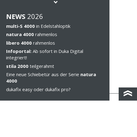
NEWS
202
6
multi-S 4000
in Edelstahloptik
natura 4000
rahmenlos
libero 4000
rahmenlos
Infoportal:
Ab sofort in Duka Digital
integriert!
stila 2000
teilgerahmt
Eine neue Schiebetür aus der Serie
natura
4000
dukafix easy oder dukafix pro?
KONTAKT & ANFAHRT
IMPRESSUM & PRIVACY
RECHTLICHE HINWEISE