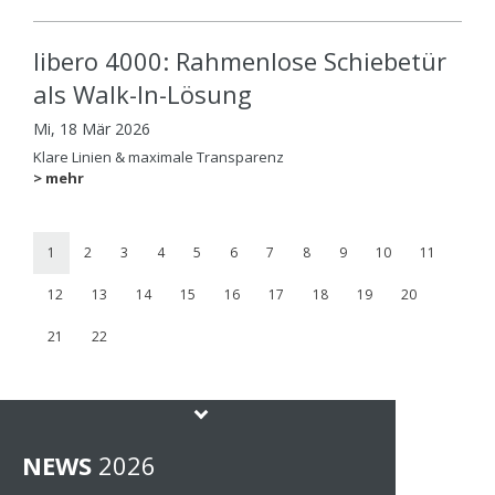
libero 4000: Rahmenlose Schiebetür
als Walk-In-Lösung
Mi, 18 Mär 2026
Klare Linien & maximale Transparenz
> mehr
1
2
3
4
5
6
7
8
9
10
11
12
13
14
15
16
17
18
19
20
21
22
NEWS
202
6