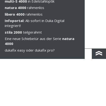
multi-S 4000
in Edelstahloptik
natura 4000
rahmenlos
libero 4000
rahmenlos
Infoportal:
Ab sofort in Duka Digital
integriert!
stila 2000
teilgerahmt
Eine neue Schiebetür aus der Serie
natura
4000
dukafix easy oder dukafix pro?
KONTAKT & ANFAHRT
IMPRESSUM & PRIVACY
RECHTLICHE HINWEISE
WHISTLEBLOWING
COOKIE-EINSTELLUNGEN